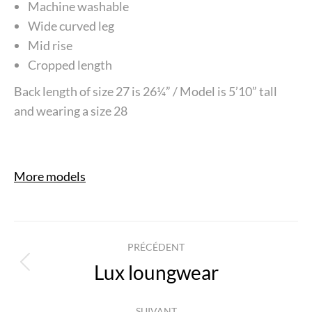
Machine washable
Wide curved leg
Mid rise
Cropped length
Back length of size 27 is 26¼” / Model is 5’10” tall
and wearing a size 28
More models
Navigation
PRÉCÉDENT
Lux loungwear
article
Article
précédent
:
SUIVANT