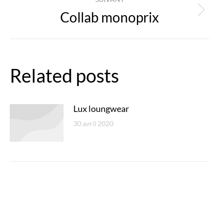
Collab monoprix
Article
suivant
:
Related posts
Lux loungwear
30 avril 2020